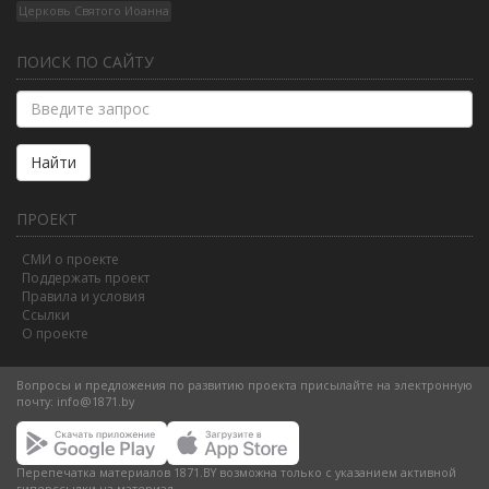
Церковь Святого Иоанна
ПОИСК ПО САЙТУ
Найти
ПРОЕКТ
СМИ о проекте
Поддержать проект
Правила и условия
Ссылки
О проекте
Вопросы и предложения по развитию проекта присылайте на электронную
почту:
info@1871.by
Перепечатка материалов 1871.BY возможна только с указанием активной
гиперссылки на материал.