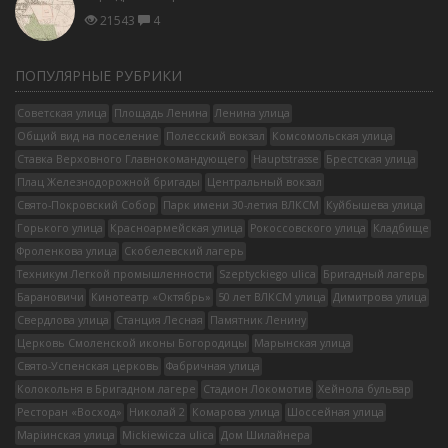
21543
4
ПОПУЛЯРНЫЕ РУБРИКИ
Советская улица
Площадь Ленина
Ленина улица
Общий вид на поселение
Полесский вокзал
Комсомольская улица
Ставка Верховного Главнокомандующего
Hauptstrasse
Брестская улица
Плац Железнодорожной бригады
Центральный вокзал
Свято-Покровский Собор
Парк имени 30-летия ВЛКСМ
Куйбышева улица
Горького улица
Красноармейская улица
Рокоссовского улица
Кладбище
Фроленкова улица
Скобелевский лагерь
Техникум Легкой промышленности
Szeptyckiego ulica
Бригадный лагерь
Барановичи
Кинотеатр «Октябрь»
50 лет ВЛКСМ улица
Димитрова улица
Свердлова улица
Станция Лесная
Памятник Ленину
Церковь Смоленской иконы Богородицы
Марынская улица
Свято-Успенская церковь
Фабричная улица
Колокольня в Бригадном лагере
Стадион Локомотив
Хейнола бульвар
Ресторан «Восход»
Николай 2
Комарова улица
Шоссейная улица
Марiинская улица
Mickiewicza ulica
Дом Шилайнера