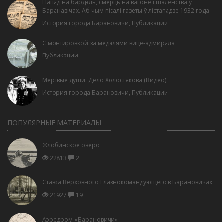
Напад на бардэль, смерць на вагоне і шаленства ў
Баранавічах. Аб чым пісалі газеты ў лістападзе 1932 года
История города Барановичи
,
Публикации
С монтировкой за медалями вице-адмирала
Публикации
Мертвые души. Дело Холостякова (Видео)
История города Барановичи
,
Публикации
ПОПУЛЯРНЫЕ МАТЕРИАЛЫ
Жлобинское озеро
22813
2
Ставка Верховного Главнокомандующего в Барановичах
21927
19
Аэродром «Барановичи»