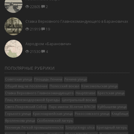
22805
2
Ставка Верховного Главнокомандующего в Барановичах
21919
19
Аэродром «Барановичи»
21530
4
ПОПУЛЯРНЫЕ РУБРИКИ
Советская улица
Площадь Ленина
Ленина улица
Общий вид на поселение
Полесский вокзал
Комсомольская улица
Ставка Верховного Главнокомандующего
Hauptstrasse
Брестская улица
Плац Железнодорожной бригады
Центральный вокзал
Свято-Покровский Собор
Парк имени 30-летия ВЛКСМ
Куйбышева улица
Горького улица
Красноармейская улица
Рокоссовского улица
Кладбище
Фроленкова улица
Скобелевский лагерь
Техникум Легкой промышленности
Szeptyckiego ulica
Бригадный лагерь