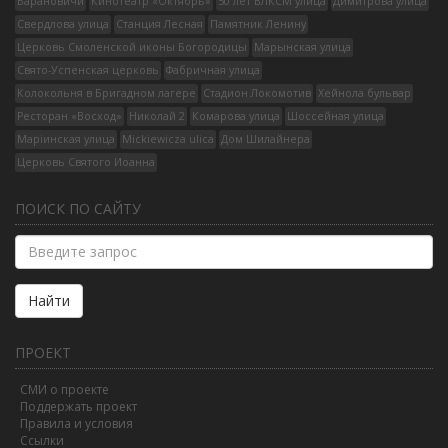
Барановичи
Кинотеатр «Октябрь»
50 лет ВЛКСМ улица
Димитрова улица
Свердлова улица
Станция Лесная
Памятник Ленину
Церковь Смоленской иконы Богородицы
Марынская улица
Свято-Успенская церковь
Фабричная улица
Колокольня в Бригадном лагере
Стадион Локомотив
Хейнола бульвар
Ресторан «Восход»
Николай 2
Комарова улица
Шоссейная улица
Марiинская улица
Mickiewicza ulica
Дом Шилайнера
Церковь Святого Иоанна
ПОИСК ПО САЙТУ
Найти
ПРОЕКТ
СМИ о проекте
Поддержать проект
Правила и условия
Ссылки