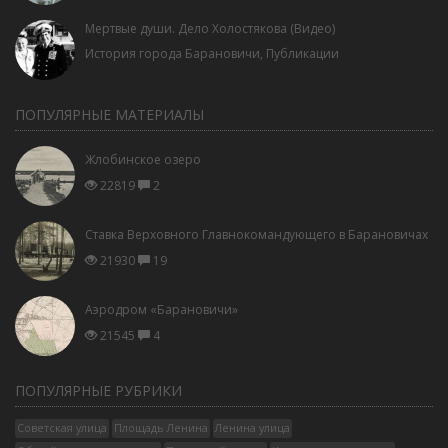
Мертвые души. Дело Холостякова (Видео)
История города Барановичи
,
Публикации
ПОПУЛЯРНЫЕ МАТЕРИАЛЫ
Жлобинское озеро
22819
2
Ставка Верховного Главнокомандующего в Барановичах
21930
19
Аэродром «Барановичи»
21545
4
ПОПУЛЯРНЫЕ РУБРИКИ
Советская улица
Площадь Ленина
Ленина улица