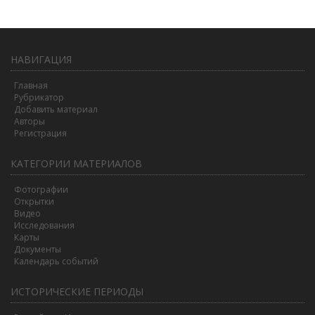
НАВИГАЦИЯ
Главная
Рубрикатор
Добавить материал
Авторы
Регистрация
КАТЕГОРИИ МАТЕРИАЛОВ
Фотографии
Открытки
Видео
Исследования
Карты
Документы
Календарь событий
ИСТОРИЧЕСКИЕ ПЕРИОДЫ