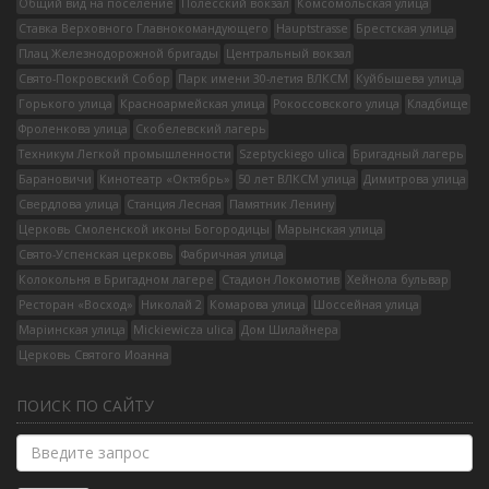
Общий вид на поселение
Полесский вокзал
Комсомольская улица
Ставка Верховного Главнокомандующего
Hauptstrasse
Брестская улица
Плац Железнодорожной бригады
Центральный вокзал
Свято-Покровский Собор
Парк имени 30-летия ВЛКСМ
Куйбышева улица
Горького улица
Красноармейская улица
Рокоссовского улица
Кладбище
Фроленкова улица
Скобелевский лагерь
Техникум Легкой промышленности
Szeptyckiego ulica
Бригадный лагерь
Барановичи
Кинотеатр «Октябрь»
50 лет ВЛКСМ улица
Димитрова улица
Свердлова улица
Станция Лесная
Памятник Ленину
Церковь Смоленской иконы Богородицы
Марынская улица
Свято-Успенская церковь
Фабричная улица
Колокольня в Бригадном лагере
Стадион Локомотив
Хейнола бульвар
Ресторан «Восход»
Николай 2
Комарова улица
Шоссейная улица
Марiинская улица
Mickiewicza ulica
Дом Шилайнера
Церковь Святого Иоанна
ПОИСК ПО САЙТУ