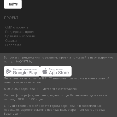
Найти
ПРОЕКТ
СМИ о проекте
Поддержать проект
Правила и условия
Ссылки
О проекте
Вопросы и предложения по развитию проекта присылайте на электронную
почту:
info@1871.by
Перепечатка материалов 1871.BY возможна только с указанием активной
гиперссылки на материал.
© 2012-2026 Барановичи — История в фотографиях
Старые фотографии, открытки, видео города Барановичи сделанные в
период с 1870 по 1990 годы.
Снимки с геопривязкой к карте города Барановичи в современных
проекциях, аэрофотосъемке периода ВОВ, старинным картам города
Барановичи.