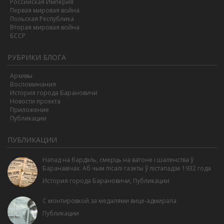
Российская Империя
Первая мировая война
Польская Республика
Вторая мировая война
БССР
РУБРИКИ БЛОГА
Архивы
Воспоминания
История города Барановичи
Новости проекта
Приложение
Публикации
ПУБЛИКАЦИИ
Напад на бардэль, смерць на вагоне і шаленства ў
Баранавічах. Аб чым пісалі газеты ў лістападзе 1932 года
История города Барановичи
,
Публикации
С монтировкой за медалями вице-адмирала
Публикации