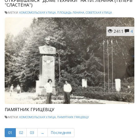
ОТКРЫВШЕМСЯ "ДОМЕ ТЕХНИКИ" НА ПЛ. ЛЕНИНА (ТЕПЕРЬ
"СЛАСТЁНА")
МЕТКИ:
КОМСОМОЛЬСКАЯ УЛИЦА
,
ПЛОЩАДЬ ЛЕНИНА
,
СОВЕТСКАЯ УЛИЦА
2411
4
ПАМЯТНИК ГРИЦЕВЦУ
МЕТКИ:
КОМСОМОЛЬСКАЯ УЛИЦА
,
ПАМЯТНИК ГРИЦЕВЦУ
01
02
03
→
Последняя