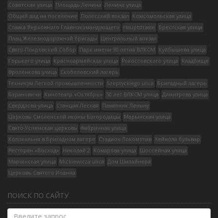
Советская улица
Площадь Ленина
Ленина улица
Общий вид на поселение
Полесский вокзал
Комсомольская улица
Ставка Верховного Главнокомандующего
Hauptstrasse
Брестская улица
Плац Железнодорожной бригады
Центральный вокзал
Свято-Покровский Собор
Парк имени 30-летия ВЛКСМ
Куйбышева улица
Горького улица
Красноармейская улица
Рокоссовского улица
Кладбище
Фроленкова улица
Скобелевский лагерь
Техникум Легкой промышленности
Szeptyckiego ulica
Бригадный лагерь
Барановичи
Кинотеатр «Октябрь»
50 лет ВЛКСМ улица
Димитрова улица
Свердлова улица
Станция Лесная
Памятник Ленину
Церковь Смоленской иконы Богородицы
Марынская улица
Свято-Успенская церковь
Фабричная улица
Колокольня в Бригадном лагере
Стадион Локомотив
Хейнола бульвар
Ресторан «Восход»
Николай 2
Комарова улица
Шоссейная улица
Марiинская улица
Mickiewicza ulica
Дом Шилайнера
Церковь Святого Иоанна
ПОИСК ПО САЙТУ