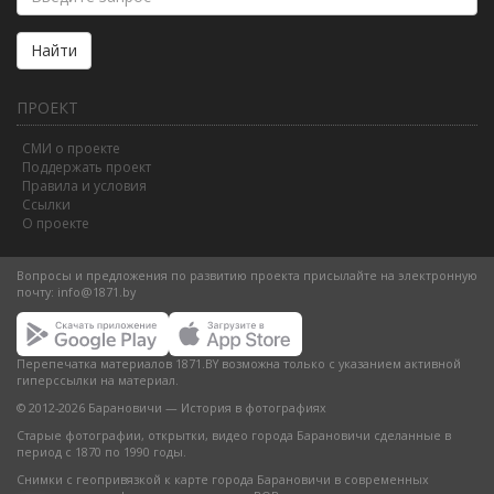
Найти
ПРОЕКТ
СМИ о проекте
Поддержать проект
Правила и условия
Ссылки
О проекте
Вопросы и предложения по развитию проекта присылайте на электронную
почту:
info@1871.by
Перепечатка материалов 1871.BY возможна только с указанием активной
гиперссылки на материал.
© 2012-2026 Барановичи — История в фотографиях
Старые фотографии, открытки, видео города Барановичи сделанные в
период с 1870 по 1990 годы.
Снимки с геопривязкой к карте города Барановичи в современных