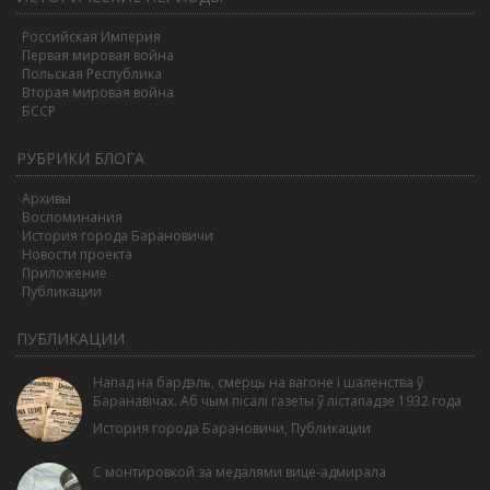
Российская Империя
Первая мировая война
Польская Республика
Вторая мировая война
БССР
РУБРИКИ БЛОГА
Архивы
Воспоминания
История города Барановичи
Новости проекта
Приложение
Публикации
ПУБЛИКАЦИИ
Напад на бардэль, смерць на вагоне і шаленства ў
Баранавічах. Аб чым пісалі газеты ў лістападзе 1932 года
История города Барановичи
,
Публикации
С монтировкой за медалями вице-адмирала