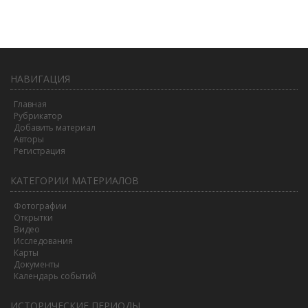
НАВИГАЦИЯ
Главная
Рубрикатор
Добавить материал
Авторы
Регистрация
КАТЕГОРИИ МАТЕРИАЛОВ
Фотографии
Открытки
Видео
Исследования
Карты
Документы
Календарь событий
ИСТОРИЧЕСКИЕ ПЕРИОДЫ