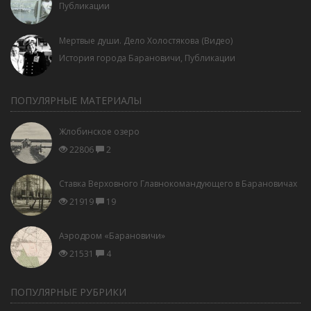
Публикации
Мертвые души. Дело Холостякова (Видео)
История города Барановичи
,
Публикации
ПОПУЛЯРНЫЕ МАТЕРИАЛЫ
Жлобинское озеро
22806
2
Ставка Верховного Главнокомандующего в Барановичах
21919
19
Аэродром «Барановичи»
21531
4
ПОПУЛЯРНЫЕ РУБРИКИ