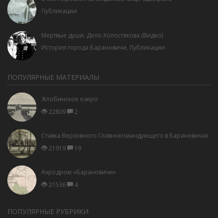
Публикации
Мертвые души. Дело Холостякова (Видео)
История города Барановичи
,
Публикации
ПОПУЛЯРНЫЕ МАТЕРИАЛЫ
Жлобинское озеро
22809
2
Ставка Верховного Главнокомандующего в Барановичах
21919
19
Аэродром «Барановичи»
21536
4
ПОПУЛЯРНЫЕ РУБРИКИ