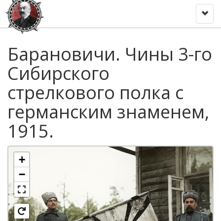
Toggl
naviga
Барановичи. Чины 3-го
Сибирского
стрелкового полка с
германским знаменем,
1915.
+
−