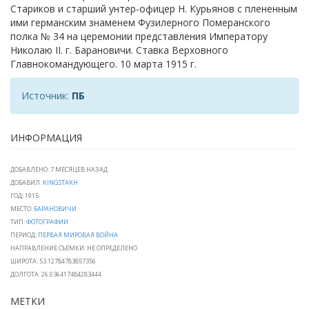
Стариков и старший унтер-офицер Н. Курьянов с плененным
ими германским знаменем Фузилерного Померанского
полка № 34 на церемонии представления Императору
Николаю II. г. Барановичи. Ставка Верховного
Главнокомандующего. 10 марта 1915 г.
Источник:
ПБ
ИНФОРМАЦИЯ
ДОБАВЛЕНО: 7 МЕСЯЦЕВ НАЗАД
ДОБАВИЛ:
KINGSTAKH
ГОД: 1915
МЕСТО:
БАРАНОВИЧИ
ТИП:
ФОТОГРАФИИ
ПЕРИОД:
ПЕРВАЯ МИРОВАЯ ВОЙНА
НАПРАВЛЕНИЕ СЪЕМКИ: НЕ ОПРЕДЕЛЕНО
ШИРОТА: 53.12784783857356
ДОЛГОТА: 26.036417484283444
МЕТКИ