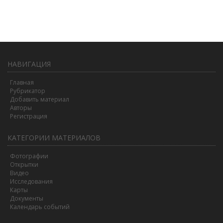
НАВИГАЦИЯ
Главная
Рубрикатор
Добавить материал
Авторы
Регистрация
КАТЕГОРИИ МАТЕРИАЛОВ
Фотографии
Открытки
Видео
Исследования
Карты
Документы
Календарь событий