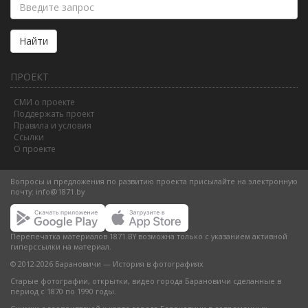
Найти
ПРОЕКТ
СМИ о проекте
Поддержать проект
Правила и условия
Ссылки
О проекте
Вопросы и предложения по развитию проекта присылайте на электронную
почту:
info@1871.by
Перепечатка материалов 1871.BY возможна только с указанием активной
гиперссылки на материал.
© 2012-2026 Барановичи — История в фотографиях
Старые фотографии, открытки, видео города Барановичи сделанные в
период с 1870 по 1990 годы.