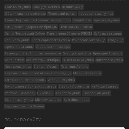
Советская улица
Площадь Ленина
Ленина улица
Общий вид на поселение
Полесский вокзал
Комсомольская улица
Ставка Верховного Главнокомандующего
Hauptstrasse
Брестская улица
Плац Железнодорожной бригады
Центральный вокзал
Свято-Покровский Собор
Парк имени 30-летия ВЛКСМ
Куйбышева улица
Горького улица
Красноармейская улица
Рокоссовского улица
Кладбище
Фроленкова улица
Скобелевский лагерь
Техникум Легкой промышленности
Szeptyckiego ulica
Бригадный лагерь
Барановичи
Кинотеатр «Октябрь»
50 лет ВЛКСМ улица
Димитрова улица
Свердлова улица
Станция Лесная
Памятник Ленину
Церковь Смоленской иконы Богородицы
Марынская улица
Свято-Успенская церковь
Фабричная улица
Колокольня в Бригадном лагере
Стадион Локомотив
Хейнола бульвар
Ресторан «Восход»
Николай 2
Комарова улица
Шоссейная улица
Марiинская улица
Mickiewicza ulica
Дом Шилайнера
Церковь Святого Иоанна
ПОИСК ПО САЙТУ