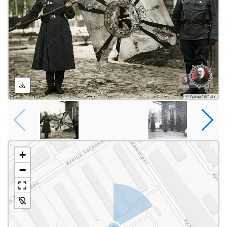
© Архив 1871.BY
+
−