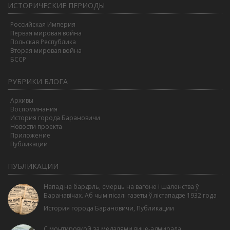
ИСТОРИЧЕСКИЕ ПЕРИОДЫ
Российская Империя
Первая мировая война
Польская Республика
Вторая мировая война
БССР
РУБРИКИ БЛОГА
Архивы
Воспоминания
История города Барановичи
Новости проекта
Приложение
Публикации
ПУБЛИКАЦИИ
Напад на бардэль, смерць на вагоне і шаленства ў
Баранавічах. Аб чым пісалі газеты ў лістападзе 1932 года
История города Барановичи
,
Публикации
С монтировкой за медалями вице-адмирала