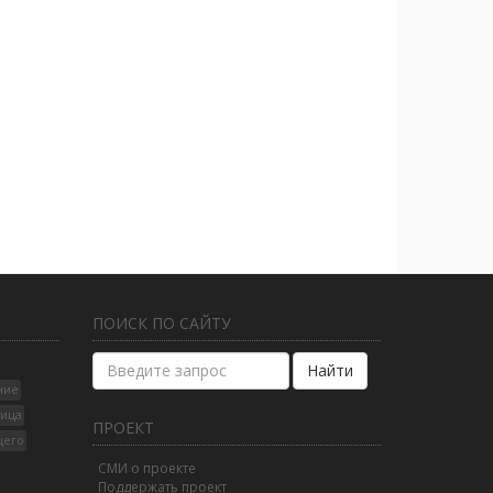
ПОИСК ПО САЙТУ
Найти
ние
лица
ПРОЕКТ
щего
СМИ о проекте
Поддержать проект