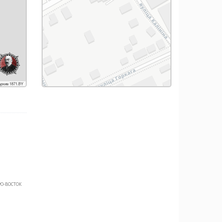
рхив 1871.BY
РО-ВОСТОК