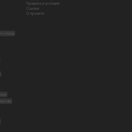
Правила и условия
Ссылки
О проекте
ого улица
а
дицы
церковь
р