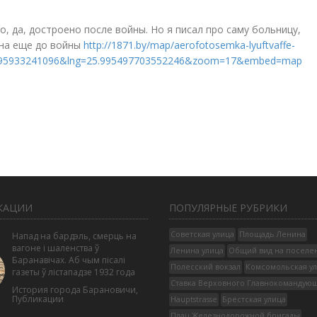
, да, достроено после войны. Но я писал про саму больницу,
ена еще до войны
http://1871.by/map/aerofotosemka-lyuftvaffe-
12995933241096&lng=25.995497703552246&zoom=17&embed=map
КАЦИИ
ПОПУЛЯРНЫЕ РУБРИКИ
Советская улица
Площадь Ленина
Напад на бардэль, смерць на
вагоне і шаленства ў
Ленина улица
Общий вид на поселе
Баранавічах. Аб чым пісалі
Полесский вокзал
Комсомольская у
газеты ў лістападзе 1932 года
Ставка Верховного Главнокомандую
История города Барановичи
,
Публикации
Hauptstrasse
Брестская улица
Плац Железнодорожной бригады