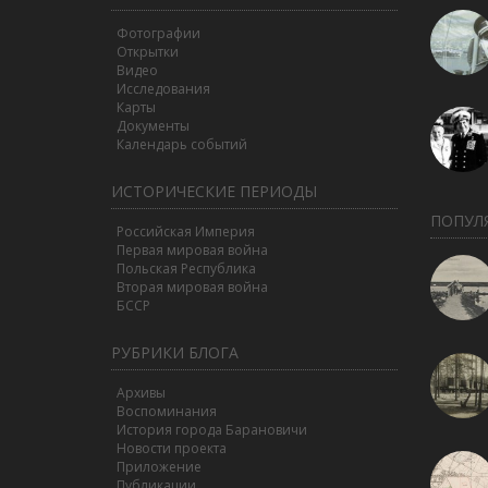
Фотографии
Открытки
Видео
Исследования
Карты
Документы
Календарь событий
ИСТОРИЧЕСКИЕ ПЕРИОДЫ
ПОПУЛ
Российская Империя
Первая мировая война
Польская Республика
Вторая мировая война
БССР
РУБРИКИ БЛОГА
Архивы
Воспоминания
История города Барановичи
Новости проекта
Приложение
Публикации