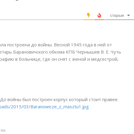
старые
ла построена до войны. Весной 1945 года в ней от
етарь Барановичского обкома КПБ Чернышев В. Е. Чуть
рафию в больнице, где он снят с женой и медсестрой,
 До войны был построен корпус который стоит правее.
loads/2015/03/Baranowicze_z_masztu1.jpg
азад