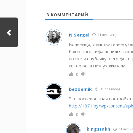
3
КОММЕНТАРИЙ
N Sergel
11 лет назад
Больница, действительно, бы
брюшного тифа лечился секр
позже я опубликую его фотог
которая за ним ухаживала.
0
bezdelnik
11 лет назад
Это послевоенная постройка.
http://1871.by/wp-content/up
0
kingstakh
11 лет н