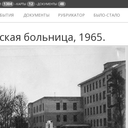
1304
12
48
И
› КАРТЫ
› ДОКУМЕНТЫ
БЫТИЯ
ДОКУМЕНТЫ
РУБРИКАТОР
БЫЛО-СТАЛО
ская больница, 1965.