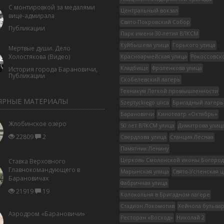
С монтировкой за медалями
Центральный вокзал
вице-адмирала
Свято-Покровский Собор
Публикации
Парк имени 30-летия ВЛКСМ
Куйбышева улица
Горького улица
Мертвые души. Дело
Холостякова (Видео)
Красноармейская улица
Рокоссовск
Кладбище
Фроленкова улица
История города Барановичи
,
Публикации
Скобелевский лагерь
Техникум Легкой промышленности
ЯРНЫЕ МАТЕРИАЛЫ
Szeptyckiego ulica
Бригадный лагерь
Барановичи
Кинотеатр «Октябрь»
Жлобинское озеро
50 лет ВЛКСМ улица
Димитрова улиц
22809
2
Свердлова улица
Станция Лесная
Памятник Ленину
Церковь Смоленской иконы Богоро
Ставка Верховного
Главнокомандующего в
Марынская улица
Свято-Успенская 
Барановичах
Фабричная улица
21919
19
Колокольня в Бригадном лагере
Стадион Локомотив
Хейнола бульва
Аэродром «Барановичи»
Ресторан «Восход»
Николай 2