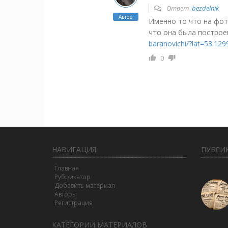
Ответ
bezdelnik
Автор
Именно то что на фото
что она была постро
baranovichi/?lat=53.
0
НАВИГАЦИЯ
ПУБЛИ
Главная
Рубрикатор
Добавить материал
Авторы
Регистрация
КАТЕГОРИИ МАТЕРИАЛОВ