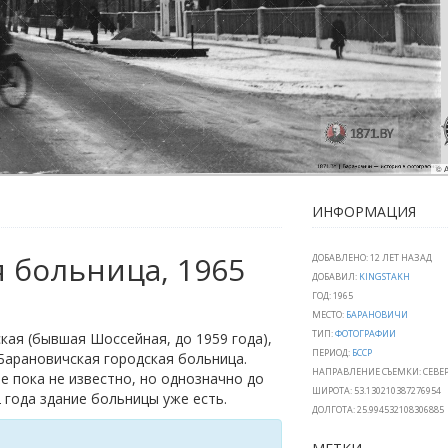
© А
ИНФОРМАЦИЯ
 больница, 1965
ДОБАВЛЕНО: 12 ЛЕТ НАЗАД
ДОБАВИЛ:
KINGSTAKH
ГОД: 1965
МЕСТО:
БАРАНОВИЧИ
ТИП:
ФОТОГРАФИИ
кая (бывшая Шоссейная, до 1959 года),
ПЕРИОД:
БССР
Барановичская городская больница.
НАПРАВЛЕНИЕ СЪЕМКИ: СЕВЕ
е пока не известно, но однозначно до
ШИРОТА: 53.130210387276954
года здание больницы уже есть.
ДОЛГОТА: 25.994532108306885