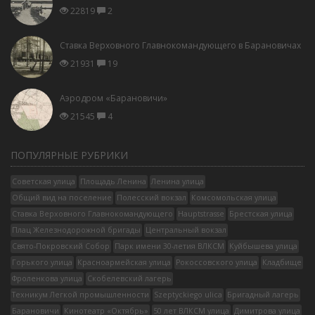
22819
2
Ставка Верховного Главнокомандующего в Барановичах
21931
19
Аэродром «Барановичи»
21545
4
ПОПУЛЯРНЫЕ РУБРИКИ
Советская улица
Площадь Ленина
Ленина улица
Общий вид на поселение
Полесский вокзал
Комсомольская улица
Ставка Верховного Главнокомандующего
Hauptstrasse
Брестская улица
Плац Железнодорожной бригады
Центральный вокзал
Свято-Покровский Собор
Парк имени 30-летия ВЛКСМ
Куйбышева улица
Горького улица
Красноармейская улица
Рокоссовского улица
Кладбище
Фроленкова улица
Скобелевский лагерь
Техникум Легкой промышленности
Szeptyckiego ulica
Бригадный лагерь
Барановичи
Кинотеатр «Октябрь»
50 лет ВЛКСМ улица
Димитрова улица