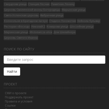
Свердлова улица
Станция Лесная
Памятник Ленину
Церковь Смоленской иконы Богородицы
Марынская улица
Свято-Успенская церковь
Фабричная улица
Колокольня в Бригадном лагере
Стадион Локомотив
Хейнола бульвар
Ресторан «Восход»
Николай 2
Комарова улица
Шоссейная улица
Марiинская улица
Mickiewicza ulica
Дом Шилайнера
Церковь Святого Иоанна
ПОИСК ПО САЙТУ
Найти
ПРОЕКТ
СМИ о проекте
Поддержать проект
Правила и условия
Ссылки