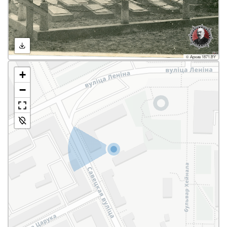
© Архив 1871.BY
+
−