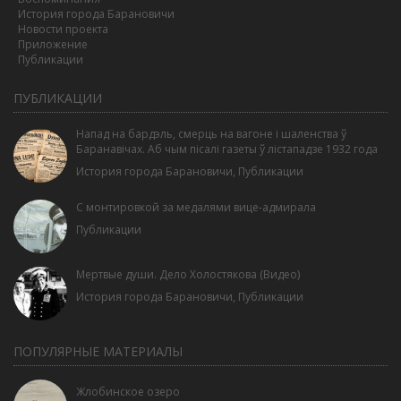
История города Барановичи
Новости проекта
Приложение
Публикации
ПУБЛИКАЦИИ
Напад на бардэль, смерць на вагоне і шаленства ў
Баранавічах. Аб чым пісалі газеты ў лістападзе 1932 года
История города Барановичи
,
Публикации
С монтировкой за медалями вице-адмирала
Публикации
Мертвые души. Дело Холостякова (Видео)
История города Барановичи
,
Публикации
ПОПУЛЯРНЫЕ МАТЕРИАЛЫ
Жлобинское озеро