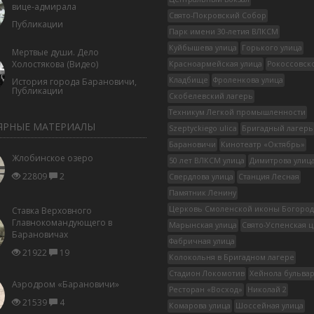
вице-адмирала
Свято-Покровский Собор
Публикации
Парк имени 30-летия ВЛКСМ
Куйбышева улица
Горького улица
Мертвые души. Дело
Холостякова (Видео)
Красноармейская улица
Рокоссовск
Кладбище
Фроленкова улица
История города Барановичи
,
Публикации
Скобелевский лагерь
Техникум Легкой промышленности
ЯРНЫЕ МАТЕРИАЛЫ
Szeptyckiego ulica
Бригадный лагерь
Барановичи
Кинотеатр «Октябрь»
Жлобинское озеро
50 лет ВЛКСМ улица
Димитрова улиц
22809
2
Свердлова улица
Станция Лесная
Памятник Ленину
Церковь Смоленской иконы Богоро
Ставка Верховного
Главнокомандующего в
Марынская улица
Свято-Успенская 
Барановичах
Фабричная улица
21922
19
Колокольня в Бригадном лагере
Стадион Локомотив
Хейнола бульва
Аэродром «Барановичи»
Ресторан «Восход»
Николай 2
21539
4
Комарова улица
Шоссейная улица