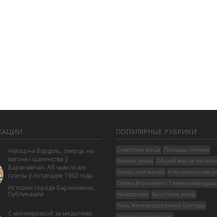
КАЦИИ
ПОПУЛЯРНЫЕ РУБРИКИ
Советская улица
Площадь Ленина
Напад на бардэль, смерць на
вагоне і шаленства ў
Ленина улица
Общий вид на поселе
Баранавічах. Аб чым пісалі
Полесский вокзал
Комсомольская у
газеты ў лістападзе 1932 года
Ставка Верховного Главнокомандую
История города Барановичи
,
Публикации
Hauptstrasse
Брестская улица
Плац Железнодорожной бригады
С монтировкой за медалями
Центральный вокзал