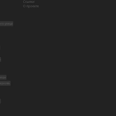
Ссылки
О проекте
ого улица
а
дицы
церковь
р