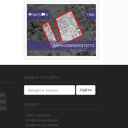
8670
0
1945
БАРАНОВИЧСКОЕ ГЕТТО
ПОИСК ПО САЙТУ
Найти
ние
лица
ПРОЕКТ
щего
СМИ о проекте
Поддержать проект
Правила и условия