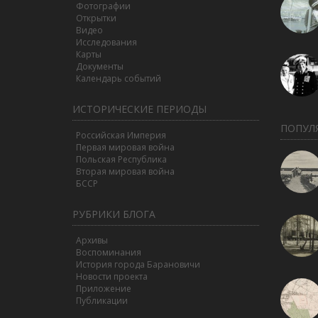
Фотографии
Открытки
Видео
Исследования
Карты
Документы
Календарь событий
ИСТОРИЧЕСКИЕ ПЕРИОДЫ
ПОПУЛ
Российская Империя
Первая мировая война
Польская Республика
Вторая мировая война
БССР
РУБРИКИ БЛОГА
Архивы
Воспоминания
История города Барановичи
Новости проекта
Приложение
Публикации