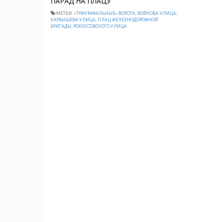
ПАРАД НА ПЛАЦУ
МЕТКИ:
«ТРИУМФАЛЬНЫЕ» ВОРОТА
,
ВОЙКОВА УЛИЦА
,
КАРБЫШЕВА УЛИЦА
,
ПЛАЦ ЖЕЛЕЗНОДОРОЖНОЙ
БРИГАДЫ
,
РОКОССОВСКОГО УЛИЦА